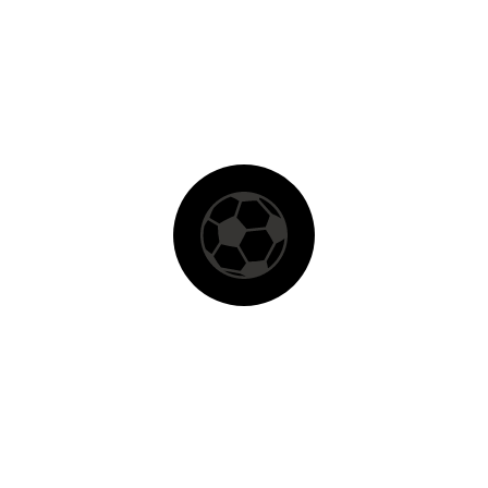
RYAN ROBERTO
NASCIMENTO
6 DE AGOSTO DE 2026
POSIÇÃO
ATACANTE
CLUBE
FLAMENGO
OUTROS
ATLETAS