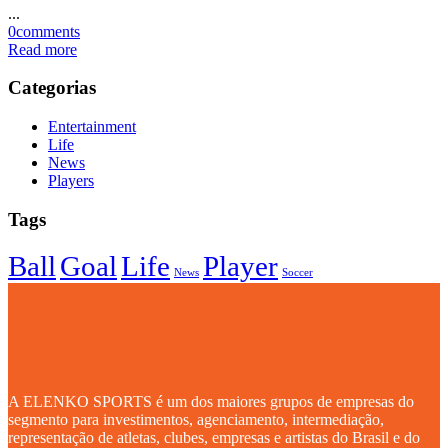
...
0
comments
Read more
Categorias
Entertainment
Life
News
Players
Tags
Ball
Goal
Life
Player
News
Soccer
A ELENKO SPORTS é um dos maiores grupos de empresas do
segmento para investimentos, agenciamento, intermediação,
representação de atletas, clubes, empresas e artistas do Brasil e do