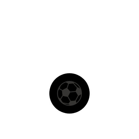
28 de outubro de 2015
DUIS AUTE IRURE DOLOR IN REPREHENDERIT
Lorem ipsum dolor sit amet, consectetur