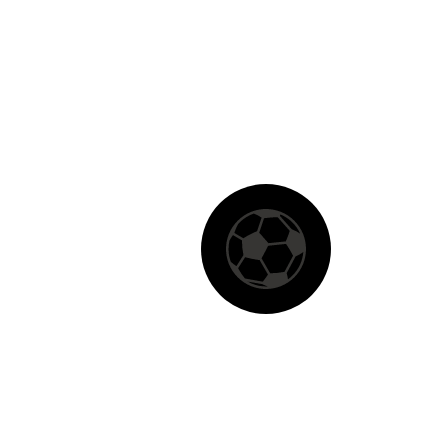
ut labore et dolore magna aliqua. Ut enim ad
minim veniam, quis nostrud exercitation ullamco
laboris nisi ut aliquip ex ea commodo consequat.
Duis aute irure dolor in reprehenderit in
voluptate velit esse cillum dolore eu fugiat nulla
pariatur. Excepteur sint occaecat cupidatat non
proident, sunt in culpa qui officia deserunt mollit
anim id est laborum.
Goal
0
SHARE
DUIS AUTE IRURE DOLOR IN REPREHENDERIT
DUIS AUTE IRURE DOLOR IN REPREHENDERIT